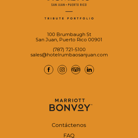
100 Brumbaugh St
San Juan, Puerto Rico 00901
(787) 721-5100
sales@hotelrumbaosanjuan.com
facebook
instagram
tripadvisor
linkedin
Contáctenos
FAQ